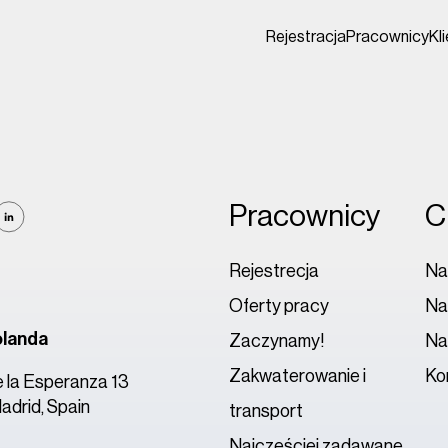
Rejestracja
Pracownicy
Kl
Pracownicy
C
Rejestrecja
Na
Oferty pracy
Nas
landa
Zaczynamy!
Na
Zakwaterowanie i
Ko
 la Esperanza 13
drid, Spain
transport
Najczęściej zadawane