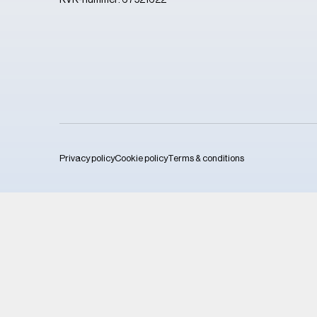
KVK-nummer: 67521622
Privacy policy
Cookie policy
Terms & conditions