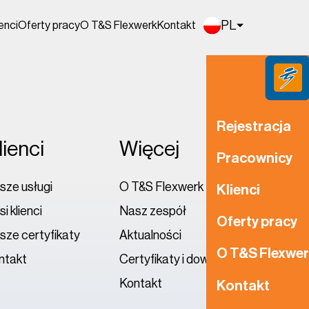
PL
ienci
Oferty pracy
O T&S Flexwerk
Kontakt
Rejestracja
lienci
Więcej
Pracownicy
sze usługi
O T&S Flexwerk
Klienci
i klienc
i
Nasz zespół
Oferty pracy
sze certyfikaty
Aktualności
O T&S Flexwe
ntakt
Certyfikaty i downloads
Kontakt
Kontakt