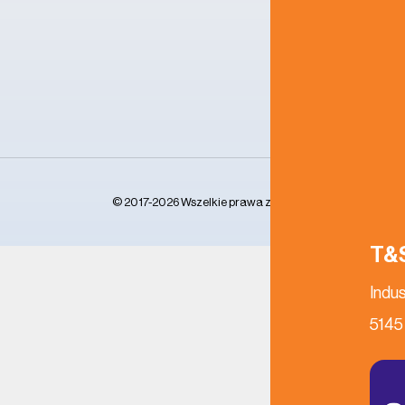
© 2017-2026 Wszelkie prawa zastrzeżone
T&S
Indu
5145