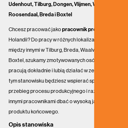
Udenhout, Tilburg, Dongen, Vlijmen, Weert,
Roosendaal, Breda i Boxtel
Chcesz pracować jako
pracownik produkcji
w
Holandii? Do pracy w różnych lokalizacjach,
między innymi w Tilburg, Breda, Waalwijk i
Boxtel, szukamy zmotywowanych osób, które
pracują dokładnie i lubią działać w zespole. Na
tym stanowisku będziesz wspierać sprawny
przebieg procesu produkcyjnego i razem z
innymi pracownikami dbać o wysoką jakość
produktu końcowego.
Opis stanowiska