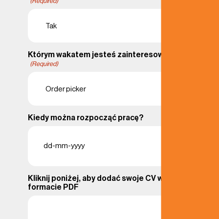
(Required)
Którym wakatem jesteś zainteresowany?
(Required)
Kiedy można rozpocząć pracę?
DD
dash
MM
dash
Kliknij poniżej, aby dodać swoje CV w
YYYY
formacie PDF