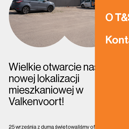
O T&
Kont
Wielkie otwarcie naszej
nowej lokalizacji
mieszkaniowej w
Valkenvoort!
25 września z dumą świętowaliśmy oficjalne